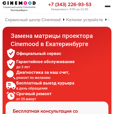
+7 (343) 226-93-53
Сервисный центр Cinemood
в
Ежедневно с 9:00 до 21:00
Екатеринбурге
Сервисный центр Cinemood
Каталог устройств
Ре
Замена матрицы проектора
Cinemood в Екатеринбурге
Официальный сервис
Гарантийное обслуживание
до 3 лет
Диагностика за наш счет,
ремонт по желанию
Бесплатный выезд курьера
в день обращения
Срочный ремонт
от 35 минут
Бесплатная консультация со