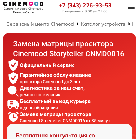
+7 (343) 226-93-53
Сервисный центр Cinemood
в
Ежедневно с 9:00 до 21:00
Екатеринбурге
Сервисный центр Cinemood
Каталог устройств
Ре
Замена матрицы проектора
Cinemood Storyteller CNMD0016
Официальный сервис
Гарантийное обслуживание
проектора Cinemood до 3 лет
Диагностика за наш счет,
ремонт по желанию
Бесплатный выезд курьера
в день обращения
Замена матрицы проектора
Cinemood Storyteller CNMD0016 от 35 минут
Бесплатная консультация со